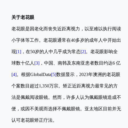
关于老花眼
老花眼是因老化而丧失近距离视力，以至难以执行阅读
小字体等工作。老花眼通常在40多岁的成年人中开始出
现
[1]
，在50岁的人中几乎成为常态
[2]
。老花眼影响全
球数十亿人
[3]
，中国、南韩及东南亚患者数目约达6 亿
[4]
。
根据
GlobalData
[5]
数据显示，2023年澳洲的老花眼
个案数目超过1,350万宗。矫正近距离视力最常见的方
法是佩戴阅读眼镜。然而，许多人认为佩戴眼镜造成不
便，或因不美观而选择不佩戴眼镜。亚太地区目前并无
认可老花眼矫正疗法。