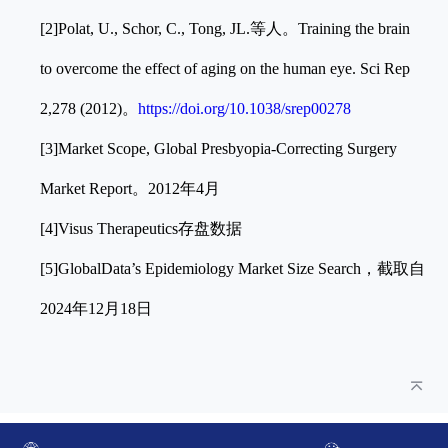
[2]Polat, U., Schor, C., Tong, JL.等人。Training the brain
to overcome the effect of aging on the human eye. Sci Rep
2,278 (2012)。
https://doi.org/10.1038/srep00278
[3]Market Scope, Global Presbyopia-Correcting Surgery
Market Report。2012年4月
[4]Visus Therapeutics存盘数据
[5]GlobalData’s Epidemiology Market Size Search，截取自
2024年12月18日