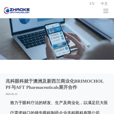
EN
中文
首页
关于我们

研发与生产

战略合作
投资者关系

新闻中心
兆科眼科就于澳洲及新西兰商业化BRIMOCHOL
联系我们
PF与AFT Pharmaceuticals展开合作
2025-01-13
致力于眼科疗法的研发、生产及商业化，以满足巨大医
疗需求缺口的领先眼科制药企业兆科眼科有限公司