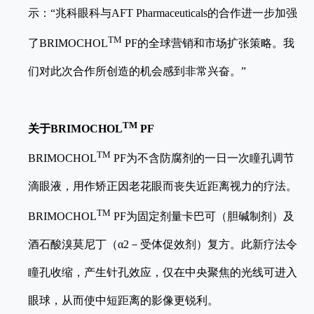
示：“兆科眼科与AFT Pharmaceuticals的合作进一步加强
TM
了BRIMOCHOL
PF的全球营销和市场扩张策略。我
们对此次合作所创造的机会感到非常兴奋。”
TM
关于
BRIMOCHOL
PF
TM
BRIMOCHOL
PF
为不含防腐剂的一日一次瞳孔调节
滴眼液，用作矫正因老花眼而丧失近距离视力的疗法。
TM
BRIMOCHOL
PF为固定剂量卡巴可（胆碱制剂）及
酒石酸溴莫尼丁（α2－受体促效剂）复方。此新疗法令
瞳孔收缩，产生针孔效应，仅在中央聚焦的光线可进入
眼球，从而使中短距离的影像更锐利。