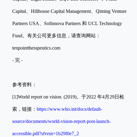
Capital、Hillhouse Capital Management、
Qiming Venture
Partners USA
、Sofinnova Partners 和 UCL Technology
Fund。有关公司更多信息，请查询网站：
tenpointtherapeutics.com
- 完 -
参考资料：
[1]World report on vision. (2019)。于2022 年4月29日检
索，链接：
https://www.who.int/docs/default-
source/documents/world-vision-report-post-launch-
accessible.pdf?sfvrsn=1b29f0e7_2