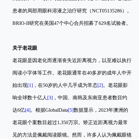
患者的局部用眼科溶液之治疗研究（NCT05135286）。
BRIO-II研究在美国47个中心合共招募了629名试验者。
关于老花眼
老花眼是因老化而逐渐丧失近距离视力，以至难以执行
阅读小字体等工作。老花眼通常在40多岁的成年人中开
始出现
[1]
，在50岁的人中几乎成为常态
[2]
。老花眼影
响全球数十亿人
[3]
，中国、南韩及东南亚患者数目约
达6亿
[4]
。根据GlobalData
[5]
数据显示，2023年澳洲的
老花眼个案数目超过1,350万宗。矫正近距离视力最常
见的方法是佩戴阅读眼镜。然而，许多人认为佩戴眼镜