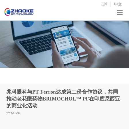
EN
中文
首页
关于我们

研发与生产

战略合作
投资者关系

新闻中心
兆科眼科与PT Ferron达成第二份合作协议，共同
联系我们
推动老花眼药物BRIMOCHOL™ PF在印度尼西亚
的商业化活动
2025-11-06