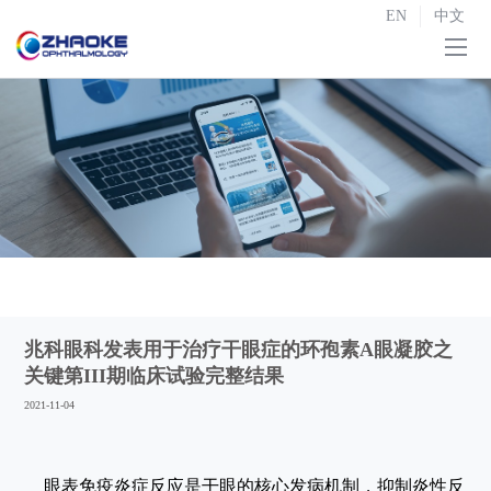
EN
中文
首页
关于我们

研发与生产

战略合作
投资者关系

新闻中心
兆科眼科发表用于治疗干眼症的环孢素A眼凝胶之
联系我们
关键第III期临床试验完整结果
2021-11-04
眼表免疫炎症反应是干眼的核心发病机制，抑制炎性反