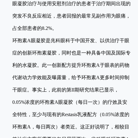
眼凝胶治疗与使用安慰剂治疗的患者于治疗期间出现的
突发不良反应相近，患者回报的最常见副作用为眼痛，
占全部患者的8.2%。
环孢素A眼凝胶是兆科眼科于中国开发、以供治疗干眼
症的创新环孢素凝胶，同时也是一种具备中国及国际专
利的水凝胶。此一创新配方提升环孢素A于眼表的药物
代谢动力学效能及曝露量，给予环孢素A更多时间抑制
干眼症。事实上，此前的第II期研究结果已显示，
0.05%浓度的环孢素A眼凝胶（每日一次）的疗效及安
全特性，至少与现有的Restasis乳液配方（0.05%浓度的
环孢素A，每日两次）者类近。这正好说明了，相较目