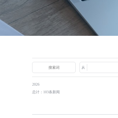
从
2026
总计：103条新闻