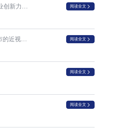
兆科眼科入围“2020 年度中国生物医药企业创新力百强系列榜单” 中国小分子药物企业创新力TOP30 排行榜
阅读全文
兆科眼科近视新药NVK-002第三期临床试验获药审中心批准 有望成为首款在中国上市的近视药物
阅读全文
阅读全文
阅读全文