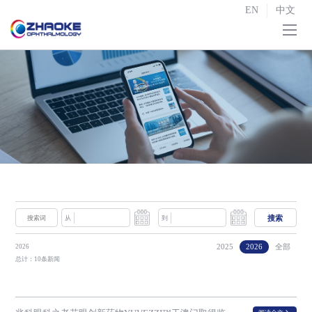
EN
中文
首页
关于我们

研发与生产

战略合作
投资者关系

新闻中心
搜索
从
到
联系我们
2025
2026
全部
2026
总计：10条新闻