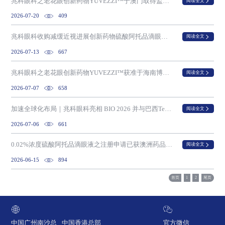
兆科眼科之老花眼创新药物YUVEZZI™于澳门取得监管批准
阅读全文
2026-07-20
409
兆科眼科收购减缓近视进展创新药物硫酸阿托品滴眼液（NVK002）全球权利
阅读全文
2026-07-13
667
兆科眼科之老花眼创新药物YUVEZZI™获准于海南博鳌超级医院作为临床急需进口药物使用
阅读全文
2026-07-07
658
加速全球化布局｜兆科眼科亮相 BIO 2026 并与巴西Teuto签署战略合作备忘录
阅读全文
2026-07-06
661
0.02%浓度硫酸阿托品滴眼液之注册申请已获澳洲药品管理局受理评估
阅读全文
2026-06-15
894
首页
1
2
尾页
中国广州南沙总
中国香港总部
官方微信