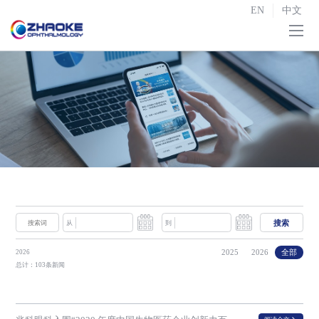
EN
中文
首页
关于我们

研发与生产

战略合作
投资者关系

新闻中心
搜索
从
到
联系我们
2025
2026
全部
2026
总计：103条新闻