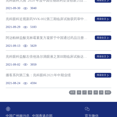
兆科眼科入围“2020 年度中国生物医药企业创新力百强系列榜单” 中国小分子药物企业创新力TOP30 排行榜
阅读全文
2021-09-30
3040
兆科眼科近视新药NVK-002第三期临床试验获药审中心批准 有望成为首款在中国上市的近视药物
阅读全文
2021-09-29
5183
阿达帕林盐酸克林霉素复方凝胶于中国通过药品注册现场检查
阅读全文
2021-09-13
5629
兆科眼科盐酸左倍他洛尔滴眼液之第III期临床试验达到预设主要研究终点
阅读全文
2021-09-02
3959
播客系列第三集：兆科眼科2021年中期业绩
阅读全文
2021-08-24
4594
首页
16
17
18
19
20
尾页
中国广州南沙总
中国香港总部
官方微信