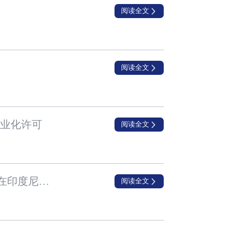
阅读全文
阅读全文
商业化许可
阅读全文
兆科眼科与PT Ferron达成第二份合作协议，共同推动老花眼药物BRIMOCHOL™ PF在印度尼西亚的商业化活动
阅读全文