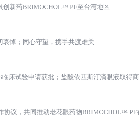
新药BRIMOCHOL™ PF至台湾地区
切哀悼；同心守望，携手共渡难关
806临床试验申请获批；盐酸依匹斯汀滴眼液取得