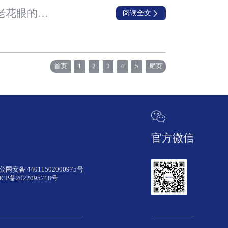
兆科眼科合作伙伴Kwangdong Pharmaceutical已向韩国食品药品安全部提交用于治疗老花眼的BRIMOCHOL™ PF新药申请
阅读全文
首页
1
2
3
4
5
尾页
官方微信
公网安备 44011502000975号
ICP备2022095718号