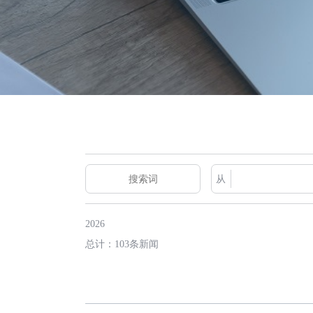
从
2026
总计：103条新闻