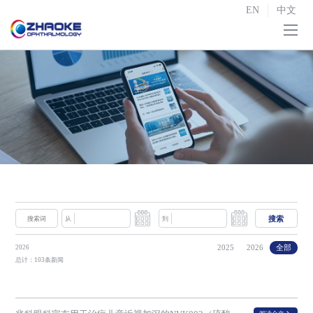
EN
中文
首页
关于我们

研发与生产

战略合作
投资者关系

新闻中心
搜索
从
到
联系我们
2025
2026
全部
2026
总计：103条新闻