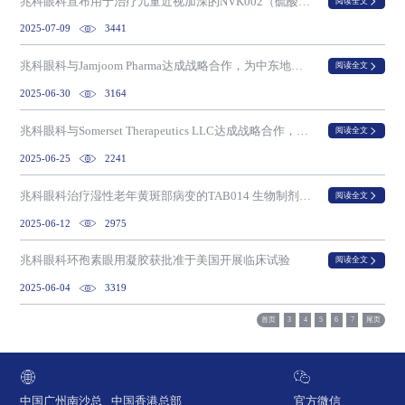
兆科眼科宣布用于治疗儿童近视加深的NVK002（硫酸阿托品滴眼液0.02%）的新药上市申请已获国家药品监督管理局受理
阅读全文
2025-07-09
3441
兆科眼科与Jamjoom Pharma达成战略合作，为中东地区带来变革性的干眼症治疗方案
阅读全文
2025-06-30
3164
兆科眼科与Somerset Therapeutics LLC达成战略合作，推进美国业务扩张
阅读全文
2025-06-25
2241
兆科眼科治疗湿性老年黄斑部病变的TAB014 生物制剂许可申请获国家药监局受理
阅读全文
2025-06-12
2975
兆科眼科环孢素眼用凝胶获批准于美国开展临床试验
阅读全文
2025-06-04
3319
首页
3
4
5
6
7
尾页
中国广州南沙总
中国香港总部
官方微信