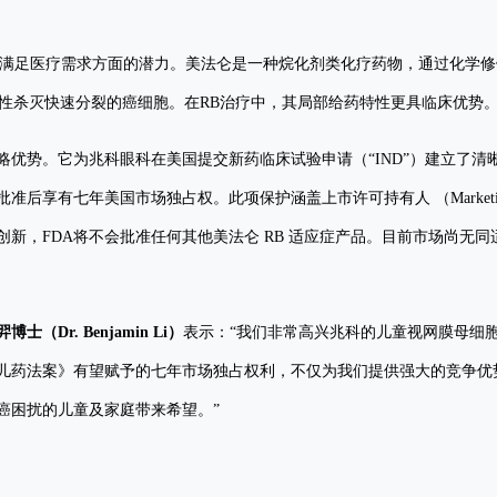
未满足医疗需求方面的潜力。美法仑是一种烷化剂类化疗药物，通过化学修饰
对性杀灭快速分裂的癌细胞。在RB治疗中，其局部给药特性更具临床优势
略优势。它为兆科眼科在美国提交新药临床试验申请（“IND”）建立了
有七年美国市场独占权。此项保护涵盖上市许可持有人 （Marketing Autho
新，FDA将不会批准任何其他美法仑 RB 适应症产品。目前市场尚无
羿博士（
Dr. Benjamin Li
）
表示：“我们非常高兴兆科的儿童视网膜母细
儿药法案》有望赋予的七年市场独占权利，不仅为我们提供强大的竞争优
癌困扰的儿童及家庭带来希望。”