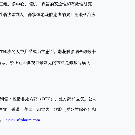
是一项三组、多中心、随机、双盲的安全性和有效性研究，
正视性晶状体或人工晶状体老花眼患者的局部用眼科溶液
[2]
在50岁的人中几乎成为常态
。老花眼影响全球数十
50万宗。矫正近距离视力最常见的方法是佩戴阅读眼
销售：包括非处方药（OTC）、处方药和医院。公司
西亚、香港、美国、加拿大、欧盟（爱尔兰除外）和
站：
www.aftpharm.com
.