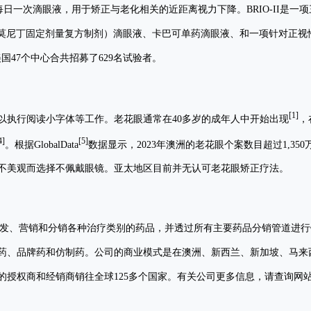
腐剂的每日一次滴眼液，用于矫正与老化相关的近距离视力下降。BRIO-II
/酒石酸溴莫尼丁固定剂量复方制剂）滴眼液、卡巴可单药滴眼液、和一项针对
究在美国47个中心合共招募了629名试验者。
[1]
以执行阅读小字体等工作。老花眼通常在40多岁的成年人中开始出现
，
4]
[5]
。根据GlobalData
数据显示，2023年澳洲的老花眼个案数目超过1,3
不美观而选择不佩戴眼镜。亚太地区目前并无认可老花眼矫正疗法。
开发、营销和分销各种治疗类别的药品，并透过所有主要药品分销管道进行
药、品牌药和仿制药。公司的商业模式是在澳洲、新西兰、新加坡、马来
的授权商和经销商销往全球125多个国家。有关公司更多信息，请查询网