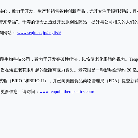
核心，致力于开发、生产和销售各种创新产品，尤其专注于眼科领域，旨
”和“带来幸福”。千寿的使命是透过开发原创性药品，提升与公司相关的人
询网站：
www.senju.co.jp/english/
球性的临床阶段生物科技公司，致力于开发突破性疗法，以恢复老化眼睛的视力。Tenpoint Th
老花眼引起的近距离视力丧失。老花眼是一种影响全球约 20 亿人的疾病。Tenpo
性临床试验（BRIO-I和BRIO-II），并已向美国食品药物管理局（FDA）提
。欲查询更多信息，请访问：
www.tenpointtherapeutics.com/