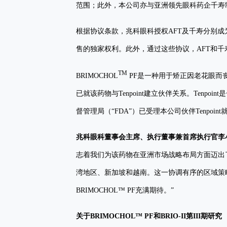
范围；此外，本公司亦与亚洲领先眼科药企千寿
根据协议条款，兆科眼科授权AFT及千寿分别成为
售的独家权利。此外，通过这些协议，AFT和千寿
TM
BRIMOCHOL
PF是一种用于矫正因老花眼而丧失近距
已就该药物与Tenpoint建立伙伴关系。Ten
督管理局（“FDA”）已受理本公司伙伴Tenpoin
兆科眼科董事会主席、执行董事兼首席执行官李
志着我们为该药物在亚洲市场战略布局方面迈出了
湾地区、新加坡和越南。这一协调有序的区域策
BRIMOCHOL™ PF充满期待。”
关于
BRIMOCHOL™ PF
和
BRIO-II
第
III
期研究