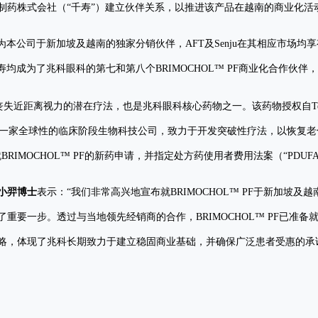
制药株式会社（“千寿”）建立伙伴关系，以推进该产品在越南的商业化活
本公司于新加坡及越南的独家分销伙伴，AFT及Senju在其相应市场均享有
均成为了兆科眼科的第七和第八个BRIMOCHOL™ PF商业化合作伙
离视力的潜在疗法，也是兆科眼科核心药物之一。该药物授权自Tenpoint Thera
point是一家全球性的临床阶段生物科技公司，致力于开发突破性疗法，以恢复
t就BRIMOCHOL™ PF的新药申请，并指定处方药使用者费用法案（“PDUFA
小羿博士
表示：“我们非常高兴地宣布就BRIMOCHOL™ PF于新加坡
重要一步。透过与当地领先经销商的合作，BRIMOCHOL™ PF已准
略，体现了兆科长期致力于建立稳固商业基础，并确保广泛患者受惠的承