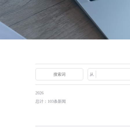
从
2026
总计：103条新闻