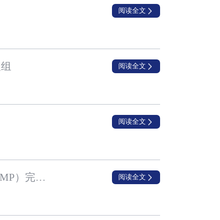
阅读全文
入组
阅读全文
阅读全文
兆科眼科用于缓减近视加深的NVK002于中国进行的第III期桥接临床试验（小型CHAMP）完成首名患者入组
阅读全文