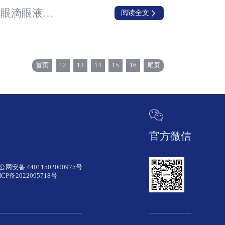
Visus Therapeutics与兆科眼科宣布就于大中华区、南韩及指定东南亚市场 商业化老花眼滴眼液BRIMOCHOL™ PF及CARBACHOL PF达成独家许可协议
阅读全文
首页
12
13
14
15
16
尾页
官方微信
公网安备 44011502000975号
ICP备2022095718号