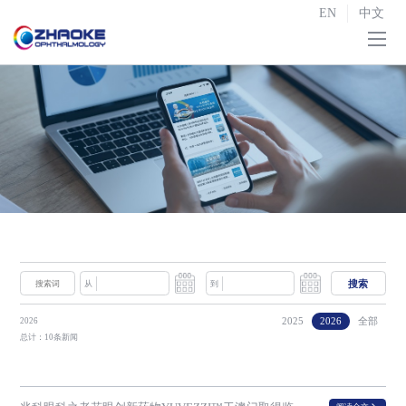
EN
中文
首页
关于我们

研发与生产

战略合作
投资者关系

新闻中心
搜索
从
到
联系我们
2025
2026
全部
2026
总计：10条新闻