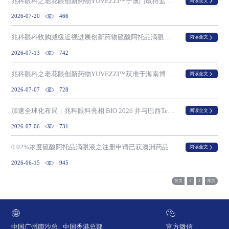
兆科眼科之老花眼创新药物YUVEZZI™于澳门取得监管批准
阅读全文
2026-07-20
466
兆科眼科收购减缓近视进展创新药物硫酸阿托品滴眼液（NVK002）全球权利
阅读全文
2026-07-13
742
兆科眼科之老花眼创新药物YUVEZZI™获准于海南博鳌超级医院作为临床急需进口药物使用
阅读全文
2026-07-07
728
加速全球化布局｜兆科眼科亮相 BIO 2026 并与巴西Teuto签署战略合作备忘录
阅读全文
2026-07-06
731
0.02%浓度硫酸阿托品滴眼液之注册申请已获澳洲药品管理局受理评估
阅读全文
2026-06-15
945
首页
1
2
尾页
中国广州南沙总
中国香港总部
官方微信