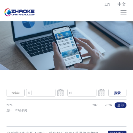
EN
中文
首页
关于我们

研发与生产

战略合作
投资者关系

新闻中心
搜索
从
到
联系我们
2025
2026
全部
2026
总计：103条新闻