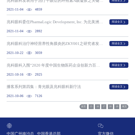
兆科眼科发表用于治疗干眼症的环孢素A眼凝胶之关键第III期临床试验完整结果
阅读全文
2021-11-04
4859
兆科眼科委任PharmaLogic Development, Inc. 为北美洲产品开发规管顾问
阅读全文
2021-11-04
2892
兆科眼科治疗神经营养性角膜炎的ZKY001之研究者发起试验 完成首名患者入组
阅读全文
2021-10-22
3059
兆科眼科入围“2020 年度中国生物医药企业创新力百强系列榜单” 中国小分子药物企业创新力TOP30 排行榜
阅读全文
2021-10-16
2925
播客系列第四集：青光眼及兆科眼科新疗法
阅读全文
2021-10-06
7126
首页
15
16
17
18
19
尾页
中国广州南沙总
中国香港总部
官方微信