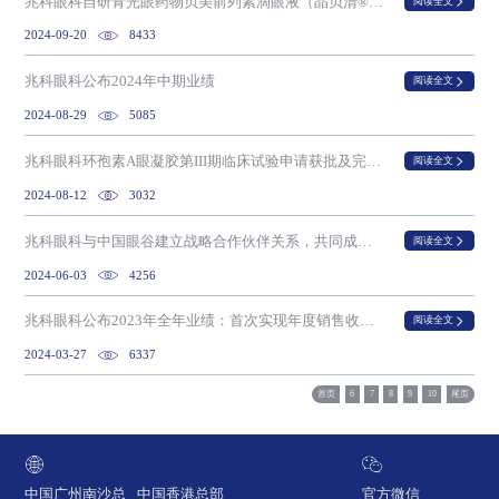
兆科眼科自研青光眼药物贝美前列素滴眼液（晶贝清®）正式获国家药监局批准上市
阅读全文
2024-09-20
8433
兆科眼科公布2024年中期业绩
阅读全文
2024-08-29
5085
兆科眼科环孢素A眼凝胶第III期临床试验申请获批及完成NVK002第III期China CHAMP试验最后一名患者的最后一次访视
阅读全文
2024-08-12
3032
兆科眼科与中国眼谷建立战略合作伙伴关系，共同成立“中国眼谷 – 兆科眼科眼科创新药研究院”
阅读全文
2024-06-03
4256
兆科眼科公布2023年全年业绩：首次实现年度销售收入，重点临床项目取得扎实进展
阅读全文
2024-03-27
6337
首页
6
7
8
9
10
尾页
中国广州南沙总
中国香港总部
官方微信