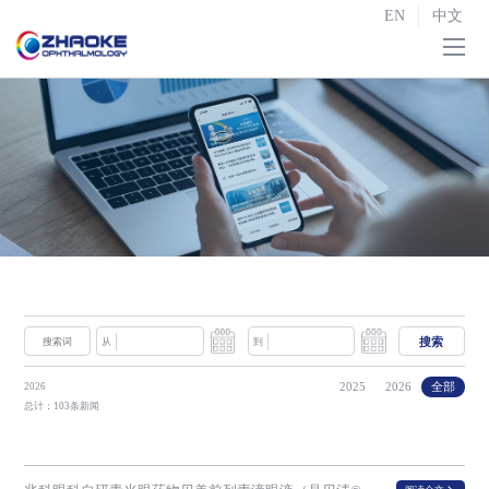
EN
中文
首页
关于我们

研发与生产

战略合作
投资者关系

新闻中心
搜索
从
到
联系我们
2025
2026
全部
2026
总计：103条新闻