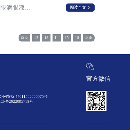
Visus Therapeutics与兆科眼科宣布就于大中华区、南韩及指定东南亚市场 商业化老花眼滴眼液BRIMOCHOL™ PF及CARBACHOL PF达成独家许可协议
阅读全文
首页
12
13
14
15
16
尾页
官方微信
公网安备 44011502000975号
ICP备2022095718号