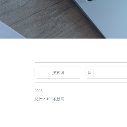
从
2026
总计：103条新闻