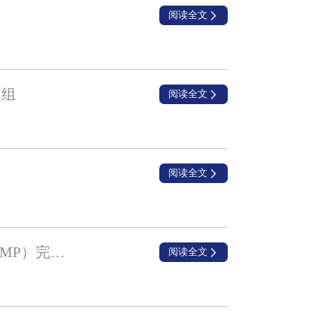
阅读全文
入组
阅读全文
阅读全文
兆科眼科用于缓减近视加深的NVK002于中国进行的第III期桥接临床试验（小型CHAMP）完成首名患者入组
阅读全文