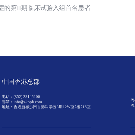
应症的第II期临床试验入组首名患者
中国香港总部
电话：(852) 23145100
粤
邮箱：info@zkoph.com
粤
地址：香港新界沙田香港科学园3期12W座7楼716室