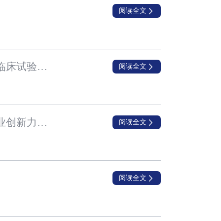
阅读全文
兆科眼科的合作伙伴Vyluma发表用于治疗儿童近视加深的NVK002之第III期CHAMP临床试验的正面研究结果
阅读全文
兆科眼科入围“2021 年度中国生物医药企业创新力百强系列榜单” 中国小分子药物企业创新力TOP30 排行榜
阅读全文
阅读全文