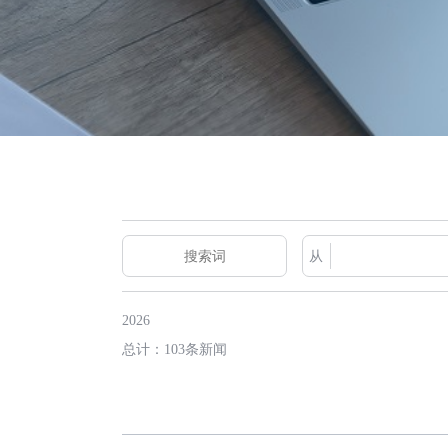
从
2026
总计：103条新闻